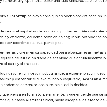
también el grupo meta; tener una idea enmarcada en el cotexto 
ara tu
startup
es clave para que se acabe convirtiendo en u
o.
de reunir el capital es de las más importantes. «
Financiació
le y eficiente, así como también de seguir sus actividades c
sector económico al cual participas.
er metas y creer en su capacidad para alcanzar esas metas s
requiere de la
Acción
diaria de actividad que continuamente lo
 el éxito y el fracaso.»
lgo nuevo, en un nuevo mudo, una nueva experiencia, un nuevo d
asumir y enfrentar el nuevo mundo o esquivarlo,
aceptar el f
e podemos comenzar con buen pie si asi lo decides.
to que piensa en formato permanente, y que entiende que su prin
tira que pases al sifuiente nivel, nadie escapa a los efecto de