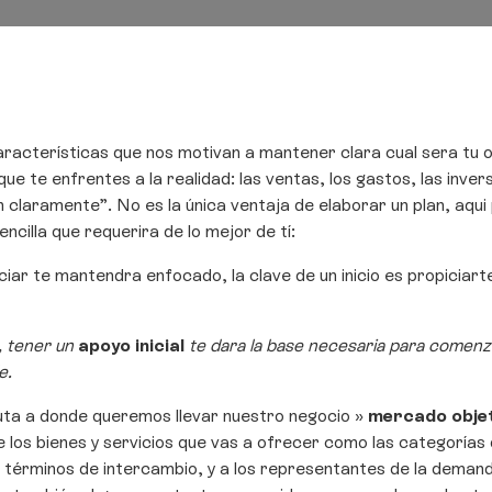
cterísticas que nos motivan a mantener clara cual sera tu obj
ue te enfrentes a la realidad: las ventas, los gastos, las inve
en claramente”. No es la única ventaja de elaborar un plan, a
cilla que requerira de lo mejor de tí:
iciar te mantendra enfocado, la clave de un inicio es propiciarte a
, tener un
apoyo inicial
te dara la base necesaria para comenzar
de.
ta a donde queremos llevar nuestro negocio »
mercado obje
e los bienes y servicios que vas a ofrecer como las categoría
s términos de intercambio, y a los representantes de la deman