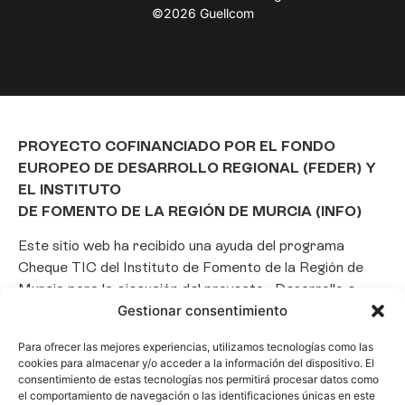
©2026 Guellcom
PROYECTO COFINANCIADO POR EL FONDO
EUROPEO DE DESARROLLO REGIONAL (FEDER) Y
EL INSTITUTO
DE FOMENTO DE LA REGIÓN DE MURCIA (INFO)
Este sitio web ha recibido una ayuda del programa
Cheque TIC del Instituto de Fomento de la Región de
Murcia para la ejecución del proyecto «Desarrollo e
Gestionar consentimiento
implantación de un Chatbot de Inteligencia Artificial
basado en el framework Laravel», con el objetivo de
Para ofrecer las mejores experiencias, utilizamos tecnologías como las
promover la transformación digital, la automatización
cookies para almacenar y/o acceder a la información del dispositivo. El
de consultas y la optimización de la gestión de clientes
consentimiento de estas tecnologías nos permitirá procesar datos como
el comportamiento de navegación o las identificaciones únicas en este
en el ámbito empresarial.