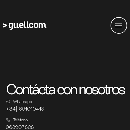
Contácta con nosotros
Whatsapp
+34| 691010418
Teléfono
968907828