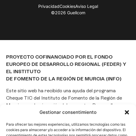
Privacidad
Cookies
Aviso Legal
©2026 Guellcom
PROYECTO COFINANCIADO POR EL FONDO
EUROPEO DE DESARROLLO REGIONAL (FEDER) Y
EL INSTITUTO
DE FOMENTO DE LA REGIÓN DE MURCIA (INFO)
Este sitio web ha recibido una ayuda del programa
Cheque TIC del Instituto de Fomento de la Región de
Murcia para la ejecución del proyecto «Desarrollo e
Gestionar consentimiento
implantación de un Chatbot de Inteligencia Artificial
basado en el framework Laravel», con el objetivo de
Para ofrecer las mejores experiencias, utilizamos tecnologías como las
promover la transformación digital, la automatización
cookies para almacenar y/o acceder a la información del dispositivo. El
de consultas y la optimización de la gestión de clientes
consentimiento de estas tecnologías nos permitirá procesar datos como