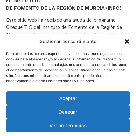
EL INSTITUTO
DE FOMENTO DE LA REGIÓN DE MURCIA (INFO)
Este sitio web ha recibido una ayuda del programa
Cheque TIC del Instituto de Fomento de la Región de
Murcia para la ejecución del proyecto «Desarrollo e
Gestionar consentimiento
implantación de un Chatbot de Inteligencia Artificial
basado en el framework Laravel», con el objetivo de
Para ofrecer las mejores experiencias, utilizamos tecnologías como las
promover la transformación digital, la automatización
cookies para almacenar y/o acceder a la información del dispositivo. El
de consultas y la optimización de la gestión de clientes
consentimiento de estas tecnologías nos permitirá procesar datos como
el comportamiento de navegación o las identificaciones únicas en este
en el ámbito empresarial.
sitio. No consentir o retirar el consentimiento, puede afectar
negativamente a ciertas características y funciones.
Aceptar
Denegar
Ver preferencias