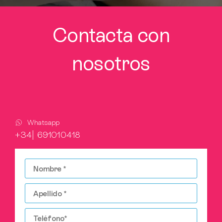
Contacta con
nosotros
Whatsapp
+34| 691010418