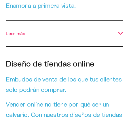
Enamora a primera vista.
Tu empresa no es una más del montón, y
tu página web tampoco debería serlo.
Leer más
Creamos
diseños web corporativos
que
comunican tu esencia, profesionalidad y
valores, haciendo que cada visitante caiga
Diseño de tiendas online
rendido a tus pies desde el primer clic.
Embudos de venta de los que tus clientes
solo podrán comprar.
Vender online no tiene por qué ser un
calvario. Con nuestros diseños de tiendas
online, construimos verdaderos embudos