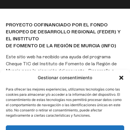
PROYECTO COFINANCIADO POR EL FONDO
EUROPEO DE DESARROLLO REGIONAL (FEDER) Y
EL INSTITUTO
DE FOMENTO DE LA REGIÓN DE MURCIA (INFO)
Este sitio web ha recibido una ayuda del programa
Cheque TIC del Instituto de Fomento de la Región de
Murcia para la ejecución del proyecto «Desarrollo e
Gestionar consentimiento
implantación de un Chatbot de Inteligencia Artificial
basado en el framework Laravel», con el objetivo de
Para ofrecer las mejores experiencias, utilizamos tecnologías como las
promover la transformación digital, la automatización
cookies para almacenar y/o acceder a la información del dispositivo. El
de consultas y la optimización de la gestión de clientes
consentimiento de estas tecnologías nos permitirá procesar datos como
el comportamiento de navegación o las identificaciones únicas en este
en el ámbito empresarial.
sitio. No consentir o retirar el consentimiento, puede afectar
negativamente a ciertas características y funciones.