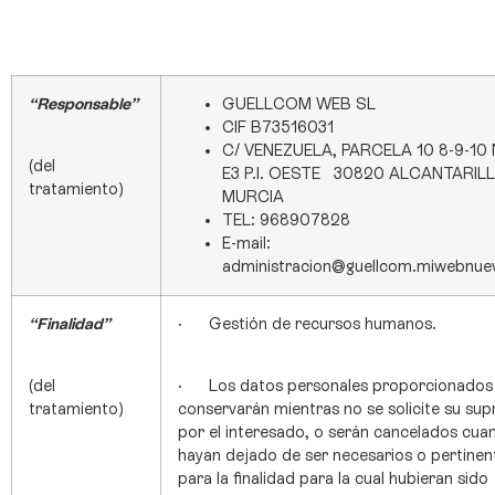
“Responsable”
GUELLCOM WEB SL
CIF B73516031
C/ VENEZUELA, PARCELA 10 8-9-10
(del
E3 P.I. OESTE 30820 ALCANTARIL
tratamiento)
MURCIA
TEL: 968907828
E-mail:
administracion@guellcom.miwebnue
“Finalidad”
· Gestión de recursos humanos.
(del
· Los datos personales proporcionados
tratamiento)
conservarán mientras no se solicite su sup
por el interesado, o serán cancelados cua
hayan dejado de ser necesarios o pertinen
para la finalidad para la cual hubieran sido