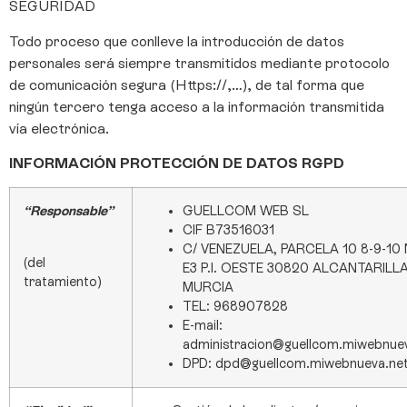
SEGURIDAD
Todo proceso que conlleve la introducción de datos
personales será siempre transmitidos mediante protocolo
de comunicación segura (Https://,…), de tal forma que
ningún tercero tenga acceso a la información transmitida
vía electrónica.
INFORMACIÓN PROTECCIÓN DE DATOS RGPD
“Responsable”
GUELLCOM WEB SL
CIF B73516031
C/ VENEZUELA, PARCELA 10 8-9-10
(del
E3 P.I. OESTE 30820 ALCANTARILL
tratamiento)
MURCIA
TEL: 968907828
E-mail:
administracion@guellcom.miwebnue
DPD: dpd@guellcom.miwebnueva.ne