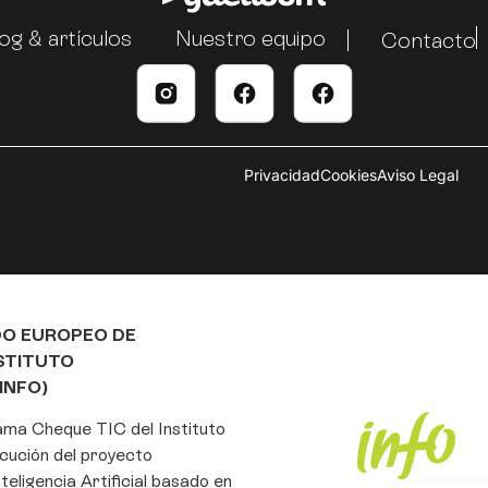
og & artículos
Nuestro equipo
Contacto
Privacidad
Cookies
Aviso Legal
DO EUROPEO DE
NSTITUTO
INFO)
rama Cheque TIC del Instituto
cución del proyecto
eligencia Artificial basado en