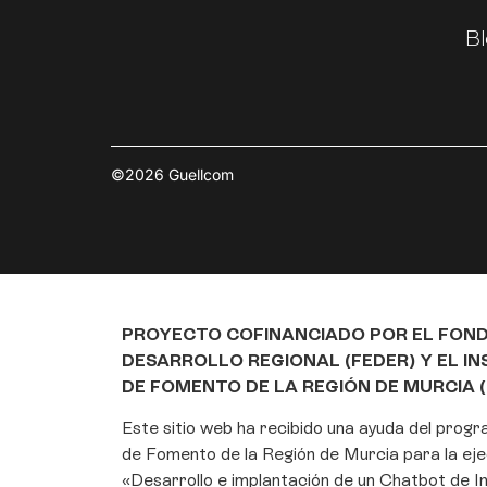
Bl
©2026 Guellcom
PROYECTO COFINANCIADO POR EL FON
DESARROLLO REGIONAL (FEDER) Y EL I
DE FOMENTO DE LA REGIÓN DE MURCIA (
Este sitio web ha recibido una ayuda del prog
de Fomento de la Región de Murcia para la eje
«Desarrollo e implantación de un Chatbot de Int