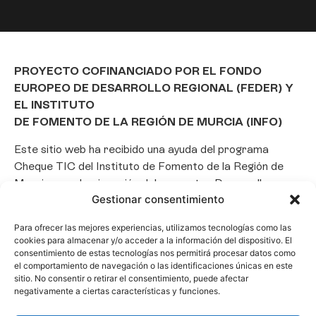
PROYECTO COFINANCIADO POR EL FONDO
EUROPEO DE DESARROLLO REGIONAL (FEDER) Y
EL INSTITUTO
DE FOMENTO DE LA REGIÓN DE MURCIA (INFO)
Este sitio web ha recibido una ayuda del programa
Cheque TIC del Instituto de Fomento de la Región de
Murcia para la ejecución del proyecto «Desarrollo e
Gestionar consentimiento
implantación de un Chatbot de Inteligencia Artificial
basado en el framework Laravel», con el objetivo de
Para ofrecer las mejores experiencias, utilizamos tecnologías como las
promover la transformación digital, la automatización
cookies para almacenar y/o acceder a la información del dispositivo. El
de consultas y la optimización de la gestión de clientes
consentimiento de estas tecnologías nos permitirá procesar datos como
el comportamiento de navegación o las identificaciones únicas en este
en el ámbito empresarial.
sitio. No consentir o retirar el consentimiento, puede afectar
negativamente a ciertas características y funciones.