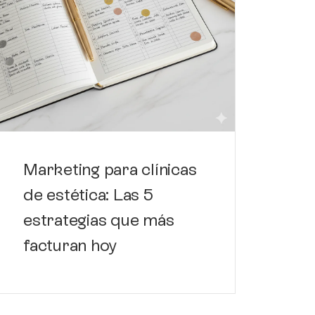
Có
de
de
Marketing para clínicas
de estética: Las 5
estrategias que más
facturan hoy