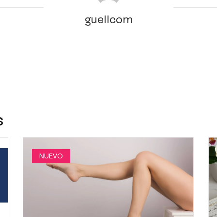
guellcom
s
NUEVO