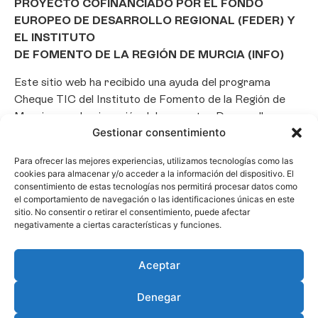
PROYECTO COFINANCIADO POR EL FONDO
EUROPEO DE DESARROLLO REGIONAL (FEDER) Y
EL INSTITUTO
DE FOMENTO DE LA REGIÓN DE MURCIA (INFO)
Este sitio web ha recibido una ayuda del programa
Cheque TIC del Instituto de Fomento de la Región de
Murcia para la ejecución del proyecto «Desarrollo e
Gestionar consentimiento
implantación de un Chatbot de Inteligencia Artificial
basado en el framework Laravel», con el objetivo de
Para ofrecer las mejores experiencias, utilizamos tecnologías como las
promover la transformación digital, la automatización
cookies para almacenar y/o acceder a la información del dispositivo. El
de consultas y la optimización de la gestión de clientes
consentimiento de estas tecnologías nos permitirá procesar datos como
el comportamiento de navegación o las identificaciones únicas en este
en el ámbito empresarial.
sitio. No consentir o retirar el consentimiento, puede afectar
negativamente a ciertas características y funciones.
Aceptar
Denegar