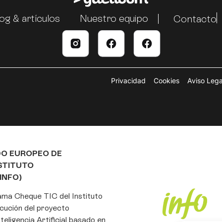
og & artículos
Nuestro equipo
Contacto
Privacidad
Cookies
Aviso Lega
DO EUROPEO DE
NSTITUTO
INFO)
rama Cheque TIC del Instituto
cución del proyecto
eligencia Artificial basado en