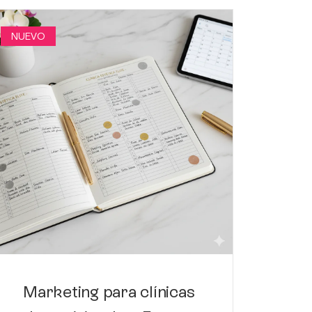
NUEVO
NUEVO
Có
de
de
Marketing para clínicas