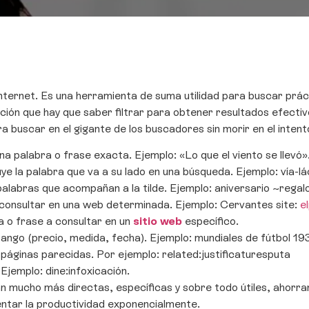
Internet. Es una herramienta de suma utilidad para buscar prá
ción que hay que saber filtrar para obtener resultados efect
 buscar en el gigante de los buscadores sin morir en el intent
una palabra o frase exacta. Ejemplo: «Lo que el viento se llevó»
luye la palabra que va a su lado en una búsqueda. Ejemplo: vía-l
alabras que acompañan a la tilde. Ejemplo: aniversario ~regalo
 consultar en una web determinada. Ejemplo: Cervantes site:
e
a o frase a consultar en un
sitio web
específico.
rango (precio, medida, fecha). Ejemplo: mundiales de fútbol 19
áginas parecidas. Por ejemplo: related:justificaturesputa
Ejemplo: dine:infoxicación.
n mucho más directas, específicas y sobre todo útiles, ahorra
mentar la productividad exponencialmente.