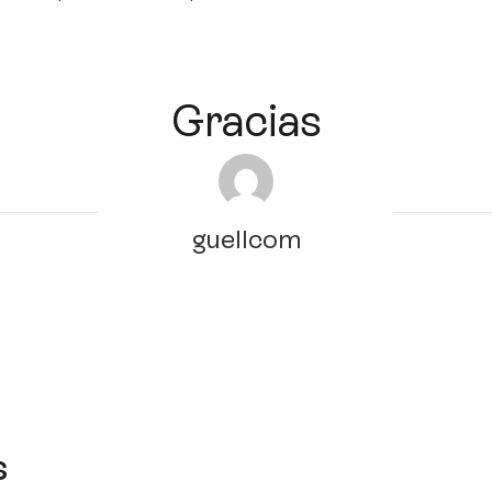
Gracias
guellcom
s