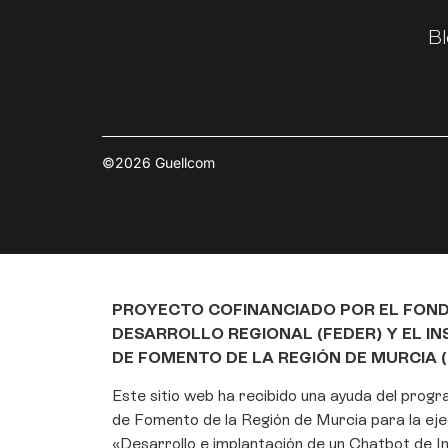
Bl
©2026 Guellcom
PROYECTO COFINANCIADO POR EL FON
DESARROLLO REGIONAL (FEDER) Y EL I
DE FOMENTO DE LA REGIÓN DE MURCIA (
Este sitio web ha recibido una ayuda del prog
de Fomento de la Región de Murcia para la eje
«Desarrollo e implantación de un Chatbot de Int