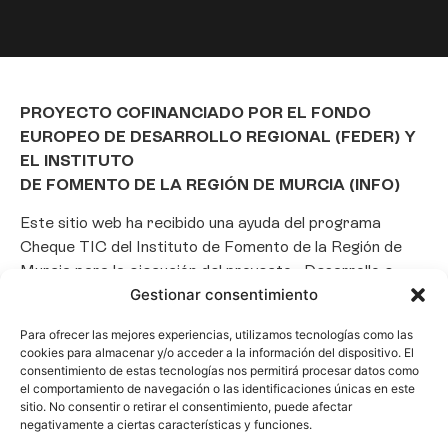
PROYECTO COFINANCIADO POR EL FONDO
EUROPEO DE DESARROLLO REGIONAL (FEDER) Y
EL INSTITUTO
DE FOMENTO DE LA REGIÓN DE MURCIA (INFO)
Este sitio web ha recibido una ayuda del programa
Cheque TIC del Instituto de Fomento de la Región de
Murcia para la ejecución del proyecto «Desarrollo e
implantación de un Chatbot de Inteligencia Artificial
Gestionar consentimiento
basado en el framework Laravel», con el objetivo de
Para ofrecer las mejores experiencias, utilizamos tecnologías como las
promover la transformación digital, la automatización
cookies para almacenar y/o acceder a la información del dispositivo. El
de consultas y la optimización de la gestión de clientes
consentimiento de estas tecnologías nos permitirá procesar datos como
en el ámbito empresarial.
el comportamiento de navegación o las identificaciones únicas en este
sitio. No consentir o retirar el consentimiento, puede afectar
negativamente a ciertas características y funciones.