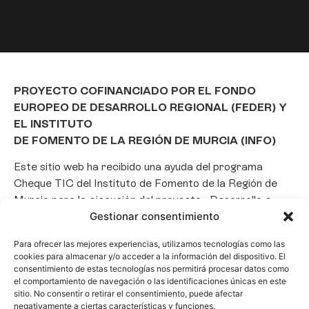
PROYECTO COFINANCIADO POR EL FONDO
EUROPEO DE DESARROLLO REGIONAL (FEDER) Y
EL INSTITUTO
DE FOMENTO DE LA REGIÓN DE MURCIA (INFO)
Este sitio web ha recibido una ayuda del programa
Cheque TIC del Instituto de Fomento de la Región de
Murcia para la ejecución del proyecto «Desarrollo e
implantación de un Chatbot de Inteligencia Artificial
basado en el framework Laravel», con el objetivo de
Gestionar consentimiento
promover la transformación digital, la automatización
de consultas y la optimización de la gestión de clientes
Para ofrecer las mejores experiencias, utilizamos tecnologías como las
cookies para almacenar y/o acceder a la información del dispositivo. El
en el ámbito empresarial.
consentimiento de estas tecnologías nos permitirá procesar datos como
el comportamiento de navegación o las identificaciones únicas en este
sitio. No consentir o retirar el consentimiento, puede afectar
negativamente a ciertas características y funciones.