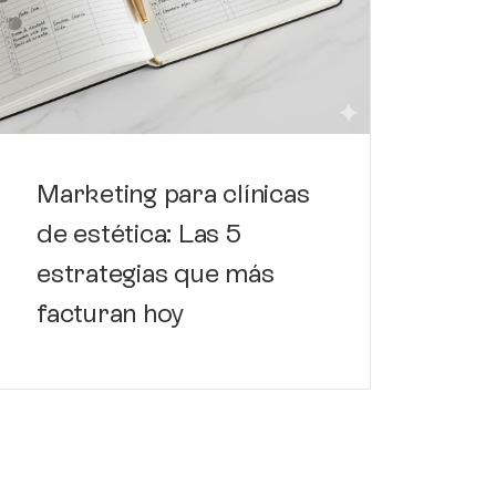
Có
de
de
Marketing para clínicas
de estética: Las 5
estrategias que más
facturan hoy