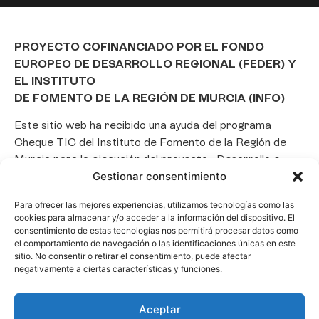
PROYECTO COFINANCIADO POR EL FONDO
EUROPEO DE DESARROLLO REGIONAL (FEDER) Y
EL INSTITUTO
DE FOMENTO DE LA REGIÓN DE MURCIA (INFO)
Este sitio web ha recibido una ayuda del programa
Cheque TIC del Instituto de Fomento de la Región de
Murcia para la ejecución del proyecto «Desarrollo e
Gestionar consentimiento
implantación de un Chatbot de Inteligencia Artificial
basado en el framework Laravel», con el objetivo de
Para ofrecer las mejores experiencias, utilizamos tecnologías como las
promover la transformación digital, la automatización
cookies para almacenar y/o acceder a la información del dispositivo. El
de consultas y la optimización de la gestión de clientes
consentimiento de estas tecnologías nos permitirá procesar datos como
el comportamiento de navegación o las identificaciones únicas en este
en el ámbito empresarial.
sitio. No consentir o retirar el consentimiento, puede afectar
negativamente a ciertas características y funciones.
Aceptar