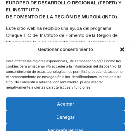
EUROPEO DE DESARROLLO REGIONAL (FEDER) Y
EL INSTITUTO
DE FOMENTO DE LA REGIÓN DE MURCIA (INFO)
Este sitio web ha recibido una ayuda del programa
Cheque TIC del Instituto de Fomento de la Región de
Murcia para la ejecución del proyecto «Desarrollo e
implantación de un Chatbot de Inteligencia Artificial
Gestionar consentimiento
basado en el framework Laravel», con el objetivo de
Para ofrecer las mejores experiencias, utilizamos tecnologías como las
promover la transformación digital, la automatización
cookies para almacenar y/o acceder a la información del dispositivo. El
de consultas y la optimización de la gestión de clientes
consentimiento de estas tecnologías nos permitirá procesar datos como
en el ámbito empresarial.
el comportamiento de navegación o las identificaciones únicas en este
sitio. No consentir o retirar el consentimiento, puede afectar
negativamente a ciertas características y funciones.
Aceptar
Denegar
Ver preferencias