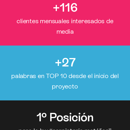
+
116
clientes mensuales interesados de
media
+
27
palabras en TOP 10 desde el inicio del
proyecto
1
º Posición