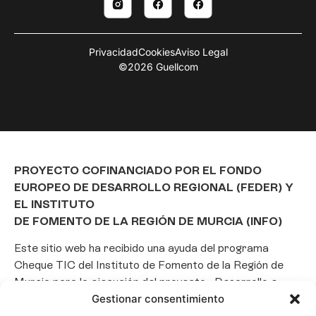
Privacidad
Cookies
Aviso Legal
©2026 Guellcom
PROYECTO COFINANCIADO POR EL FONDO
EUROPEO DE DESARROLLO REGIONAL (FEDER) Y
EL INSTITUTO
DE FOMENTO DE LA REGIÓN DE MURCIA (INFO)
Este sitio web ha recibido una ayuda del programa
Cheque TIC del Instituto de Fomento de la Región de
Murcia para la ejecución del proyecto «Desarrollo e
Gestionar consentimiento
implantación de un Chatbot de Inteligencia Artificial
basado en el framework Laravel», con el objetivo de