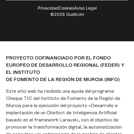
Privacidad
Cookies
Aviso Legal
©2026 Guellcom
PROYECTO COFINANCIADO POR EL FONDO
EUROPEO DE DESARROLLO REGIONAL (FEDER) Y
EL INSTITUTO
DE FOMENTO DE LA REGIÓN DE MURCIA (INFO)
Este sitio web ha recibido una ayuda del programa
Cheque TIC del Instituto de Fomento de la Región de
Murcia para la ejecución del proyecto «Desarrollo e
implantación de un Chatbot de Inteligencia Artificial
Gestionar consentimiento
basado en el framework Laravel», con el objetivo de
Para ofrecer las mejores experiencias, utilizamos tecnologías como las
promover la transformación digital, la automatización
cookies para almacenar y/o acceder a la información del dispositivo. El