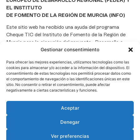
EUROPEO DE DESARROLLO REGIONAL (FEDER) Y
EL INSTITUTO
DE FOMENTO DE LA REGIÓN DE MURCIA (INFO)
Este sitio web ha recibido una ayuda del programa
Cheque TIC del Instituto de Fomento de la Región de
Murcia para la ejecución del proyecto «Desarrollo e
implantación de un Chatbot de Inteligencia Artificial
Gestionar consentimiento
basado en el framework Laravel», con el objetivo de
Para ofrecer las mejores experiencias, utilizamos tecnologías como las
promover la transformación digital, la automatización
cookies para almacenar y/o acceder a la información del dispositivo. El
de consultas y la optimización de la gestión de clientes
consentimiento de estas tecnologías nos permitirá procesar datos como
en el ámbito empresarial.
el comportamiento de navegación o las identificaciones únicas en este
sitio. No consentir o retirar el consentimiento, puede afectar
negativamente a ciertas características y funciones.
Aceptar
Denegar
Ver preferencias