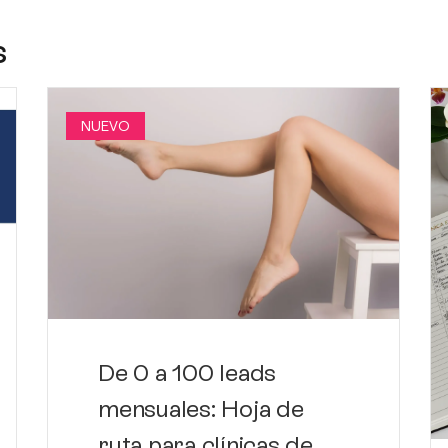
s
NUEVO
De 0 a 100 leads
mensuales: Hoja de
ruta para clínicas de