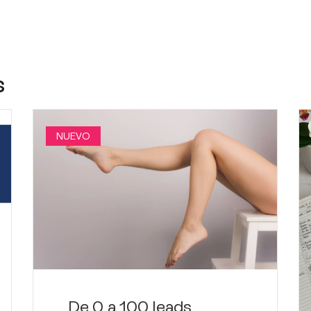
s
NUEVO
De 0 a 100 leads