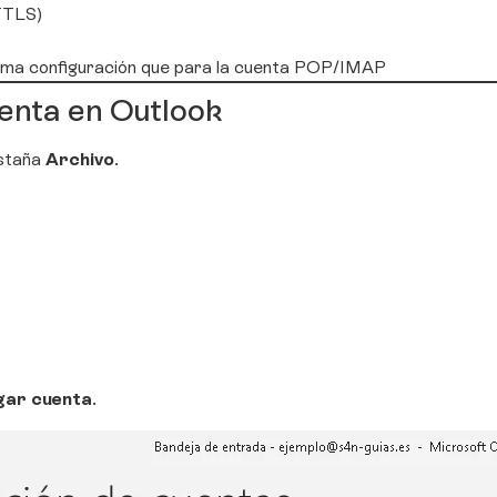
TTLS)
misma configuración que para la cuenta POP/IMAP
uenta en Outlook
estaña
Archivo
.
gar cuenta
.