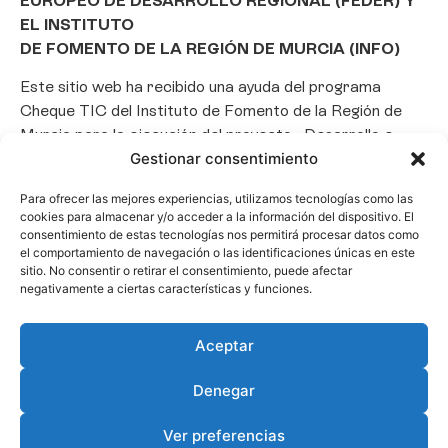
EUROPEO DE DESARROLLO REGIONAL (FEDER) Y
EL INSTITUTO
DE FOMENTO DE LA REGIÓN DE MURCIA (INFO)
Este sitio web ha recibido una ayuda del programa
Cheque TIC del Instituto de Fomento de la Región de
Murcia para la ejecución del proyecto «Desarrollo e
implantación de un Chatbot de Inteligencia Artificial
Gestionar consentimiento
basado en el framework Laravel», con el objetivo de
Para ofrecer las mejores experiencias, utilizamos tecnologías como las
promover la transformación digital, la automatización
cookies para almacenar y/o acceder a la información del dispositivo. El
de consultas y la optimización de la gestión de clientes
consentimiento de estas tecnologías nos permitirá procesar datos como
en el ámbito empresarial.
el comportamiento de navegación o las identificaciones únicas en este
sitio. No consentir o retirar el consentimiento, puede afectar
negativamente a ciertas características y funciones.
Aceptar
Denegar
Ver preferencias