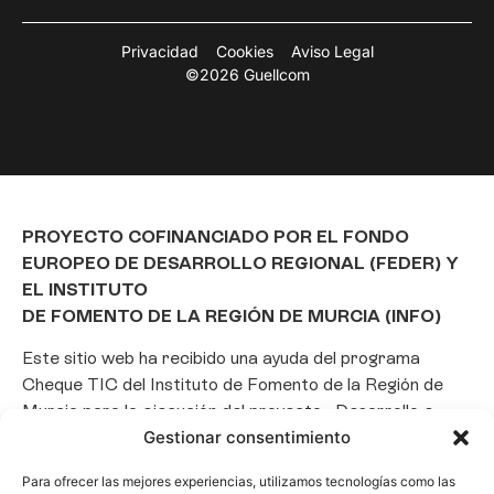
Privacidad
Cookies
Aviso Legal
©2026 Guellcom
PROYECTO COFINANCIADO POR EL FONDO
EUROPEO DE DESARROLLO REGIONAL (FEDER) Y
EL INSTITUTO
DE FOMENTO DE LA REGIÓN DE MURCIA (INFO)
Este sitio web ha recibido una ayuda del programa
Cheque TIC del Instituto de Fomento de la Región de
Murcia para la ejecución del proyecto «Desarrollo e
Gestionar consentimiento
implantación de un Chatbot de Inteligencia Artificial
basado en el framework Laravel», con el objetivo de
Para ofrecer las mejores experiencias, utilizamos tecnologías como las
promover la transformación digital, la automatización