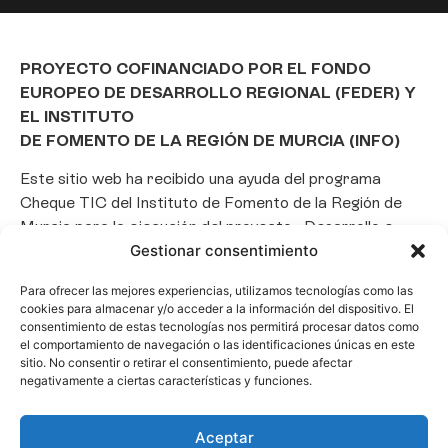
PROYECTO COFINANCIADO POR EL FONDO
EUROPEO DE DESARROLLO REGIONAL (FEDER) Y
EL INSTITUTO
DE FOMENTO DE LA REGIÓN DE MURCIA (INFO)
Este sitio web ha recibido una ayuda del programa
Cheque TIC del Instituto de Fomento de la Región de
Murcia para la ejecución del proyecto «Desarrollo e
Gestionar consentimiento
implantación de un Chatbot de Inteligencia Artificial
basado en el framework Laravel», con el objetivo de
Para ofrecer las mejores experiencias, utilizamos tecnologías como las
promover la transformación digital, la automatización
cookies para almacenar y/o acceder a la información del dispositivo. El
de consultas y la optimización de la gestión de clientes
consentimiento de estas tecnologías nos permitirá procesar datos como
el comportamiento de navegación o las identificaciones únicas en este
en el ámbito empresarial.
sitio. No consentir o retirar el consentimiento, puede afectar
negativamente a ciertas características y funciones.
Aceptar