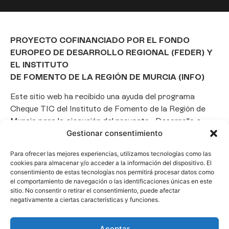
PROYECTO COFINANCIADO POR EL FONDO
EUROPEO DE DESARROLLO REGIONAL (FEDER) Y
EL INSTITUTO
DE FOMENTO DE LA REGIÓN DE MURCIA (INFO)
Este sitio web ha recibido una ayuda del programa
Cheque TIC del Instituto de Fomento de la Región de
Murcia para la ejecución del proyecto «Desarrollo e
Gestionar consentimiento
implantación de un Chatbot de Inteligencia Artificial
basado en el framework Laravel», con el objetivo de
Para ofrecer las mejores experiencias, utilizamos tecnologías como las
promover la transformación digital, la automatización
cookies para almacenar y/o acceder a la información del dispositivo. El
de consultas y la optimización de la gestión de clientes
consentimiento de estas tecnologías nos permitirá procesar datos como
el comportamiento de navegación o las identificaciones únicas en este
en el ámbito empresarial.
sitio. No consentir o retirar el consentimiento, puede afectar
negativamente a ciertas características y funciones.
Aceptar