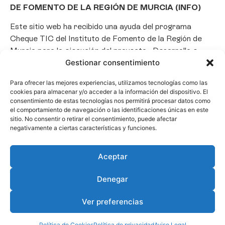
DE FOMENTO DE LA REGIÓN DE MURCIA (INFO)
Este sitio web ha recibido una ayuda del programa
Cheque TIC del Instituto de Fomento de la Región de
Murcia para la ejecución del proyecto «Desarrollo e
Gestionar consentimiento
implantación de un Chatbot de Inteligencia Artificial
basado en el framework Laravel», con el objetivo de
Para ofrecer las mejores experiencias, utilizamos tecnologías como las
promover la transformación digital, la automatización
cookies para almacenar y/o acceder a la información del dispositivo. El
de consultas y la optimización de la gestión de clientes
consentimiento de estas tecnologías nos permitirá procesar datos como
el comportamiento de navegación o las identificaciones únicas en este
en el ámbito empresarial.
sitio. No consentir o retirar el consentimiento, puede afectar
negativamente a ciertas características y funciones.
Aceptar
Denegar
Ver preferencias
Política de Cookies
Política de privacidad
Aviso Legal