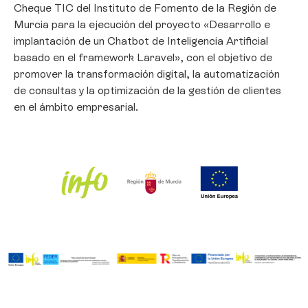
Cheque TIC del Instituto de Fomento de la Región de
Murcia para la ejecución del proyecto «Desarrollo e
Gestionar consentimiento
implantación de un Chatbot de Inteligencia Artificial
basado en el framework Laravel», con el objetivo de
Para ofrecer las mejores experiencias, utilizamos tecnologías como las
promover la transformación digital, la automatización
cookies para almacenar y/o acceder a la información del dispositivo. El
de consultas y la optimización de la gestión de clientes
consentimiento de estas tecnologías nos permitirá procesar datos como
el comportamiento de navegación o las identificaciones únicas en este
en el ámbito empresarial.
sitio. No consentir o retirar el consentimiento, puede afectar
negativamente a ciertas características y funciones.
Aceptar
Denegar
Ver preferencias
Política de Cookies
Política de privacidad
Aviso Legal