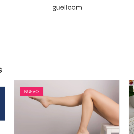
guellcom
s
NUEVO