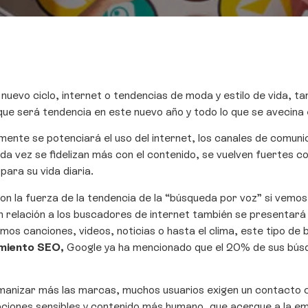
 nuevo ciclo, internet o tendencias de moda y estilo de vida, t
ue será tendencia en este nuevo año y todo lo que se avecina e
nte se potenciará el uso del internet, los canales de comun
 cada vez se fidelizan más con el contenido, se vuelven fuertes
ara su vida diaria.
n la fuerza de la tendencia de la “búsqueda por voz” si vemo
en relación a los buscadores de internet también se presentar
mos canciones, videos, noticias o hasta el clima, este tipo de
miento SEO,
Google ya ha mencionado que el 20% de sus búsq
umanizar más las marcas, muchos usuarios exigen un contacto 
aciones sensibles y contenido más humano, que acerque a la em