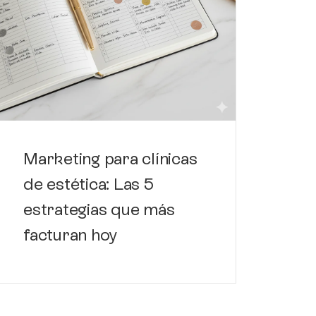
Có
de
de
Marketing para clínicas
de estética: Las 5
estrategias que más
facturan hoy