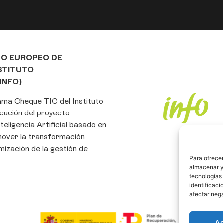
DO EUROPEO DE
NSTITUTO
INFO)
rama Cheque TIC del Instituto
cución del proyecto
eligencia Artificial basado en
mover la transformación
imización de la gestión de
Para ofrecer
almacenar y/
tecnologías
identificaci
afectar nega
A