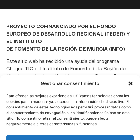
PROYECTO COFINANCIADO POR EL FONDO
EUROPEO DE DESARROLLO REGIONAL (FEDER) Y
EL INSTITUTO
DE FOMENTO DE LA REGIÓN DE MURCIA (INFO)
Este sitio web ha recibido una ayuda del programa
Cheque TIC del Instituto de Fomento de la Región de
Murcia para la ejecución del proyecto «Desarrollo e
Gestionar consentimiento
implantación de un Chatbot de Inteligencia Artificial
basado en el framework Laravel», con el objetivo de
Para ofrecer las mejores experiencias, utilizamos tecnologías como las
promover la transformación digital, la automatización
cookies para almacenar y/o acceder a la información del dispositivo. El
de consultas y la optimización de la gestión de clientes
consentimiento de estas tecnologías nos permitirá procesar datos como
el comportamiento de navegación o las identificaciones únicas en este
en el ámbito empresarial.
sitio. No consentir o retirar el consentimiento, puede afectar
negativamente a ciertas características y funciones.