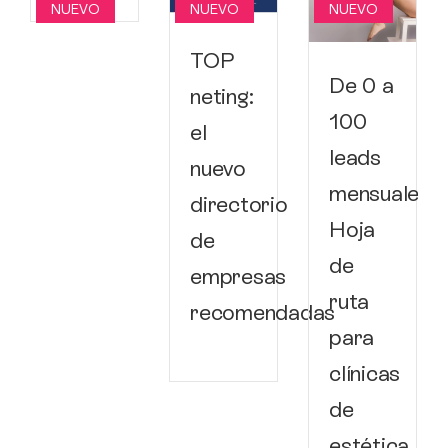
NUEVO
NUEVO
NUEVO
TOP
De 0 a
neting:
100
el
a
leads
nuevo
mensuales:
directorio
Hoja
de
de
empresas
ruta
recomendadas
para
clínicas
de
estética