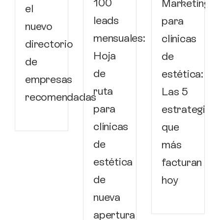
100
Marketing
el
leads
para
nuevo
mensuales:
clínicas
directorio
Hoja
de
de
de
estética:
empresas
ruta
Las 5
recomendadas
para
estrategias
clínicas
que
de
más
estética
facturan
de
hoy
nueva
apertura