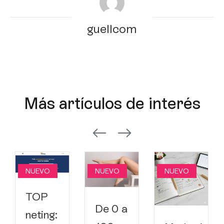
guellcom
Más artículos de interés
NUEVO
NUEVO
NUEVO
TOP
De 0 a
neting: