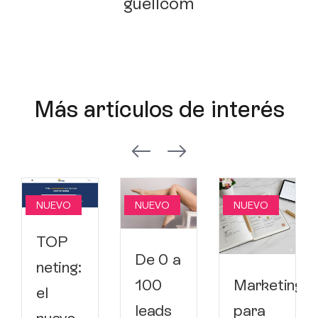
guellcom
Más artículos de interés
NUEVO
NUEVO
NUEVO
TOP
De 0 a
neting:
100
Marketing
el
leads
para