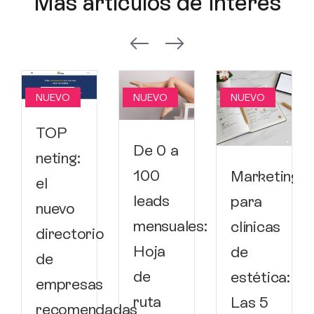
Más artículos de interés
NUEVO
NUEVO
NUEVO
TOP
De 0 a
neting:
100
Marketing
el
leads
para
nuevo
mensuales:
clínicas
directorio
Hoja
de
de
de
estética:
empresas
ruta
Las 5
recomendadas