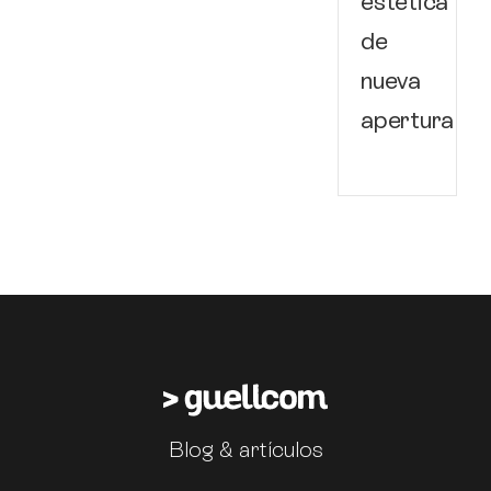
estética
de
nueva
apertura
Blog & artículos