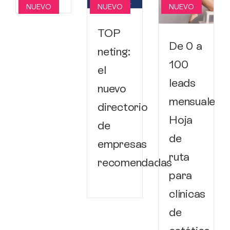
NUEVO
NUEVO
NUEVO
TOP
De 0 a
neting:
100
el
a
leads
nuevo
mensuales:
directorio
Hoja
de
de
empresas
ruta
recomendadas
para
clínicas
de