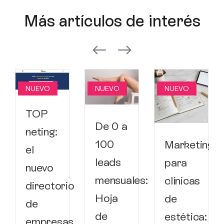
Más artículos de interés
NUEVO
NUEVO
NUEVO
TOP
De 0 a
neting:
100
Marketing
el
leads
para
nuevo
mensuales:
clínicas
directorio
Hoja
de
de
de
estética:
empresas