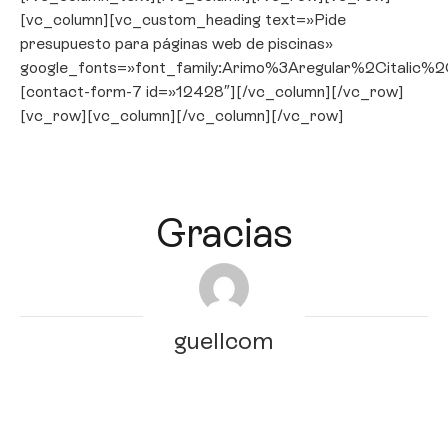
[vc_column][vc_custom_heading text=»Pide
presupuesto para páginas web de piscinas»
google_fonts=»font_family:Arimo%3Aregular%2Citali
[contact-form-7 id=»12428″][/vc_column][/vc_row]
[vc_row][vc_column][/vc_column][/vc_row]
Gracias
guellcom