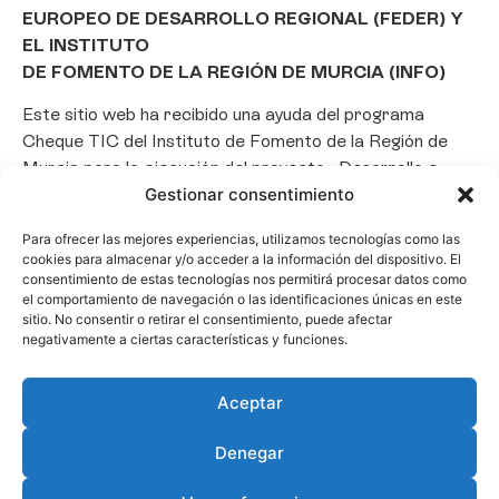
EUROPEO DE DESARROLLO REGIONAL (FEDER) Y
EL INSTITUTO
DE FOMENTO DE LA REGIÓN DE MURCIA (INFO)
Este sitio web ha recibido una ayuda del programa
Cheque TIC del Instituto de Fomento de la Región de
Murcia para la ejecución del proyecto «Desarrollo e
implantación de un Chatbot de Inteligencia Artificial
Gestionar consentimiento
basado en el framework Laravel», con el objetivo de
Para ofrecer las mejores experiencias, utilizamos tecnologías como las
promover la transformación digital, la automatización
cookies para almacenar y/o acceder a la información del dispositivo. El
de consultas y la optimización de la gestión de clientes
consentimiento de estas tecnologías nos permitirá procesar datos como
en el ámbito empresarial.
el comportamiento de navegación o las identificaciones únicas en este
sitio. No consentir o retirar el consentimiento, puede afectar
negativamente a ciertas características y funciones.
Aceptar
Denegar