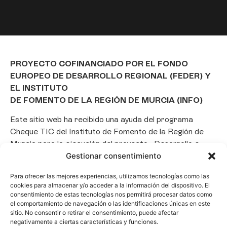
PROYECTO COFINANCIADO POR EL FONDO
EUROPEO DE DESARROLLO REGIONAL (FEDER) Y
EL INSTITUTO
DE FOMENTO DE LA REGIÓN DE MURCIA (INFO)
Este sitio web ha recibido una ayuda del programa
Cheque TIC del Instituto de Fomento de la Región de
Murcia para la ejecución del proyecto «Desarrollo e
Gestionar consentimiento
implantación de un Chatbot de Inteligencia Artificial
basado en el framework Laravel», con el objetivo de
Para ofrecer las mejores experiencias, utilizamos tecnologías como las
promover la transformación digital, la automatización
cookies para almacenar y/o acceder a la información del dispositivo. El
de consultas y la optimización de la gestión de clientes
consentimiento de estas tecnologías nos permitirá procesar datos como
el comportamiento de navegación o las identificaciones únicas en este
en el ámbito empresarial.
sitio. No consentir o retirar el consentimiento, puede afectar
negativamente a ciertas características y funciones.