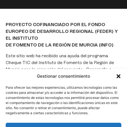
PROYECTO COFINANCIADO POR EL FONDO
EUROPEO DE DESARROLLO REGIONAL (FEDER) Y
EL INSTITUTO
DE FOMENTO DE LA REGIÓN DE MURCIA (INFO)
Este sitio web ha recibido una ayuda del programa
Cheque TIC del Instituto de Fomento de la Región de
Murcia para la ejecución del proyecto «Desarrollo e
implantación de un Chatbot de Inteligencia Artificial
Gestionar consentimiento
basado en el framework Laravel», con el objetivo de
Para ofrecer las mejores experiencias, utilizamos tecnologías como las
promover la transformación digital, la automatización
cookies para almacenar y/o acceder a la información del dispositivo. El
de consultas y la optimización de la gestión de clientes
consentimiento de estas tecnologías nos permitirá procesar datos como
en el ámbito empresarial.
el comportamiento de navegación o las identificaciones únicas en este
sitio. No consentir o retirar el consentimiento, puede afectar
negativamente a ciertas características y funciones.