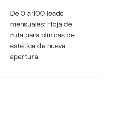
De 0 a 100 leads
mensuales: Hoja de
ruta para clínicas de
estética de nueva
Ma
apertura
de 
es
fa