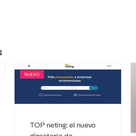
s
NUEVO
TOP neting: el nuevo
directorio de