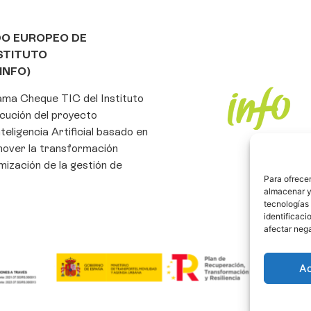
DO EUROPEO DE
NSTITUTO
INFO)
rama Cheque TIC del Instituto
cución del proyecto
eligencia Artificial basado en
mover la transformación
imización de la gestión de
Para ofrecer
almacenar y/
tecnologías
identificaci
afectar nega
A