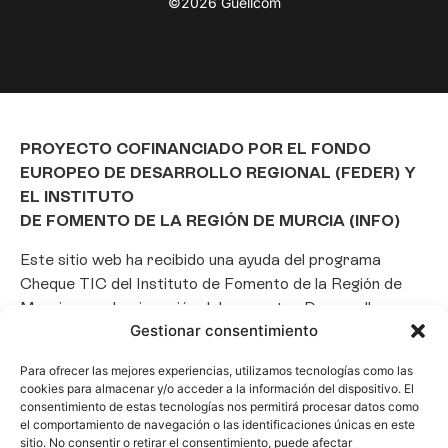
©2026 Guellcom
PROYECTO COFINANCIADO POR EL FONDO
EUROPEO DE DESARROLLO REGIONAL (FEDER) Y
EL INSTITUTO
DE FOMENTO DE LA REGIÓN DE MURCIA (INFO)
Este sitio web ha recibido una ayuda del programa
Cheque TIC del Instituto de Fomento de la Región de
Murcia para la ejecución del proyecto «Desarrollo e
Gestionar consentimiento
implantación de un Chatbot de Inteligencia Artificial
basado en el framework Laravel», con el objetivo de
Para ofrecer las mejores experiencias, utilizamos tecnologías como las
promover la transformación digital, la automatización
cookies para almacenar y/o acceder a la información del dispositivo. El
de consultas y la optimización de la gestión de clientes
consentimiento de estas tecnologías nos permitirá procesar datos como
el comportamiento de navegación o las identificaciones únicas en este
en el ámbito empresarial.
sitio. No consentir o retirar el consentimiento, puede afectar