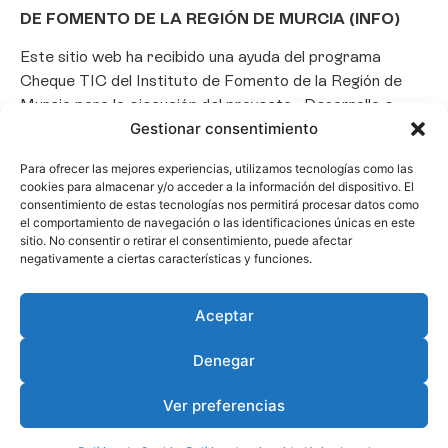
DE FOMENTO DE LA REGIÓN DE MURCIA (INFO)
Este sitio web ha recibido una ayuda del programa
Cheque TIC del Instituto de Fomento de la Región de
Murcia para la ejecución del proyecto «Desarrollo e
Gestionar consentimiento
implantación de un Chatbot de Inteligencia Artificial
basado en el framework Laravel», con el objetivo de
Para ofrecer las mejores experiencias, utilizamos tecnologías como las
promover la transformación digital, la automatización
cookies para almacenar y/o acceder a la información del dispositivo. El
de consultas y la optimización de la gestión de clientes
consentimiento de estas tecnologías nos permitirá procesar datos como
el comportamiento de navegación o las identificaciones únicas en este
en el ámbito empresarial.
sitio. No consentir o retirar el consentimiento, puede afectar
negativamente a ciertas características y funciones.
Aceptar
Denegar
Ver preferencias