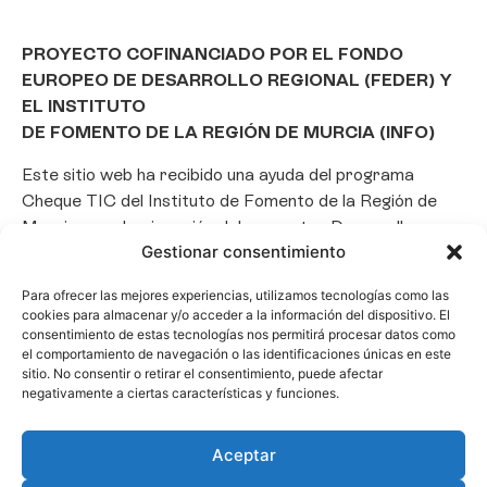
PROYECTO COFINANCIADO POR EL FONDO
EUROPEO DE DESARROLLO REGIONAL (FEDER) Y
EL INSTITUTO
DE FOMENTO DE LA REGIÓN DE MURCIA (INFO)
Este sitio web ha recibido una ayuda del programa
Cheque TIC del Instituto de Fomento de la Región de
Murcia para la ejecución del proyecto «Desarrollo e
Gestionar consentimiento
implantación de un Chatbot de Inteligencia Artificial
basado en el framework Laravel», con el objetivo de
Para ofrecer las mejores experiencias, utilizamos tecnologías como las
promover la transformación digital, la automatización
cookies para almacenar y/o acceder a la información del dispositivo. El
de consultas y la optimización de la gestión de clientes
consentimiento de estas tecnologías nos permitirá procesar datos como
el comportamiento de navegación o las identificaciones únicas en este
en el ámbito empresarial.
sitio. No consentir o retirar el consentimiento, puede afectar
negativamente a ciertas características y funciones.
Aceptar