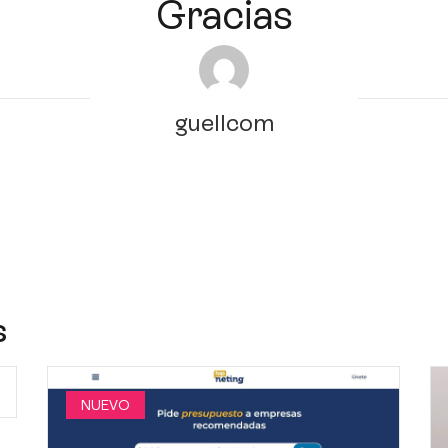
Gracias
guellcom
s
NUEVO