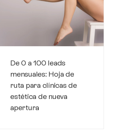
De 0 a 100 leads
mensuales: Hoja de
ruta para clínicas de
estética de nueva
Ma
apertura
de 
es
fa