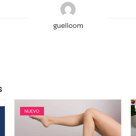
guellcom
s
NUEVO