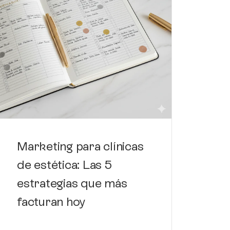
Có
de
de
Marketing para clínicas
de estética: Las 5
estrategias que más
facturan hoy