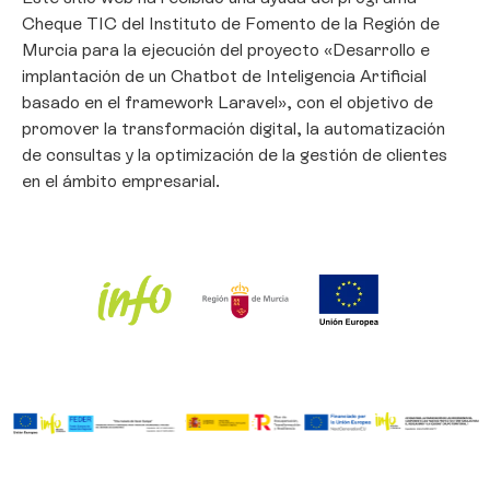
Cheque TIC del Instituto de Fomento de la Región de
Murcia para la ejecución del proyecto «Desarrollo e
Gestionar consentimiento
implantación de un Chatbot de Inteligencia Artificial
basado en el framework Laravel», con el objetivo de
Para ofrecer las mejores experiencias, utilizamos tecnologías como las
promover la transformación digital, la automatización
cookies para almacenar y/o acceder a la información del dispositivo. El
de consultas y la optimización de la gestión de clientes
consentimiento de estas tecnologías nos permitirá procesar datos como
el comportamiento de navegación o las identificaciones únicas en este
en el ámbito empresarial.
sitio. No consentir o retirar el consentimiento, puede afectar
negativamente a ciertas características y funciones.
Aceptar
Denegar
Ver preferencias
Política de Cookies
Política de privacidad
Aviso Legal