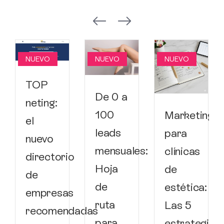
NUEVO
NUEVO
NUEVO
TOP
De 0 a
neting:
100
Marketing
el
leads
para
nuevo
mensuales:
clínicas
directorio
Hoja
de
de
de
estética:
empresas
ruta
Las 5
recomendadas
para
estrategias