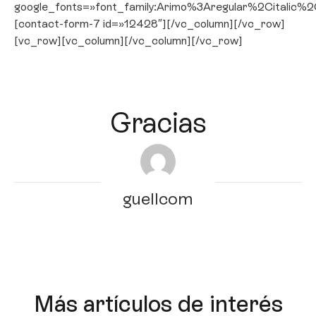
google_fonts=»font_family:Arimo%3Aregular%2Citali
[contact-form-7 id=»12428″][/vc_column][/vc_row]
[vc_row][vc_column][/vc_column][/vc_row]
Gracias
guellcom
Más artículos de interés