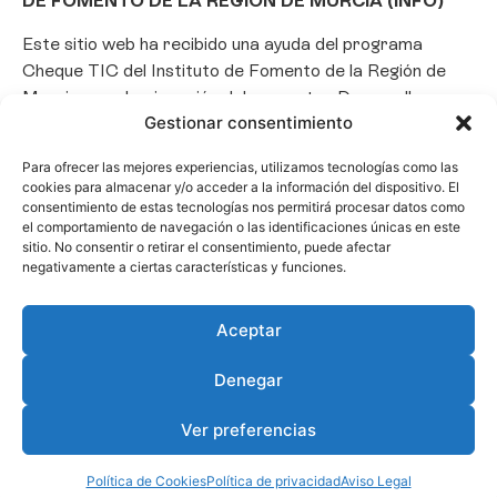
DE FOMENTO DE LA REGIÓN DE MURCIA (INFO)
Este sitio web ha recibido una ayuda del programa
Cheque TIC del Instituto de Fomento de la Región de
Murcia para la ejecución del proyecto «Desarrollo e
Gestionar consentimiento
implantación de un Chatbot de Inteligencia Artificial
basado en el framework Laravel», con el objetivo de
Para ofrecer las mejores experiencias, utilizamos tecnologías como las
promover la transformación digital, la automatización
cookies para almacenar y/o acceder a la información del dispositivo. El
de consultas y la optimización de la gestión de clientes
consentimiento de estas tecnologías nos permitirá procesar datos como
el comportamiento de navegación o las identificaciones únicas en este
en el ámbito empresarial.
sitio. No consentir o retirar el consentimiento, puede afectar
negativamente a ciertas características y funciones.
Aceptar
Denegar
Ver preferencias
Política de Cookies
Política de privacidad
Aviso Legal