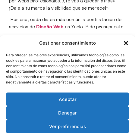
por webs profesionales. ¿Te vas a quedar atrás?
¡Dale a tu marca la visibilidad que se merece!»
Por eso, cada día es más común la contratación de
servicios de
Diseño Web
en Yecla. Pide presupuesto
Definitivamente, es una realidad la necesidad de
Gestionar consentimiento
contar con una
página web
optimizada, con diseño
atractivo y profesional y totalmente adaptada para
Para ofrecer las mejores experiencias, utilizamos tecnologías como las
móviles.
cookies para almacenar y/o acceder a la información del dispositivo. El
consentimiento de estas tecnologías nos permitirá procesar datos como
Pide presupuesto de
el comportamiento de navegación o las identificaciones únicas en este
sitio. No consentir o retirar el consentimiento, puede afectar
negativamente a ciertas características y funciones.
página web
Aceptar
Denegar
Ver preferencias