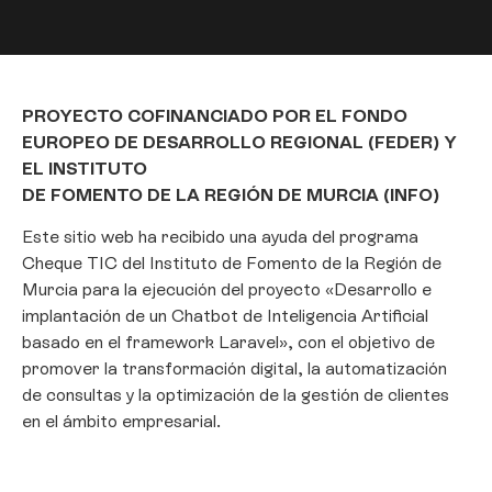
PROYECTO COFINANCIADO POR EL FONDO
EUROPEO DE DESARROLLO REGIONAL (FEDER) Y
EL INSTITUTO
DE FOMENTO DE LA REGIÓN DE MURCIA (INFO)
Este sitio web ha recibido una ayuda del programa
Cheque TIC del Instituto de Fomento de la Región de
Murcia para la ejecución del proyecto «Desarrollo e
Gestionar consentimiento
implantación de un Chatbot de Inteligencia Artificial
basado en el framework Laravel», con el objetivo de
Para ofrecer las mejores experiencias, utilizamos tecnologías como las
promover la transformación digital, la automatización
cookies para almacenar y/o acceder a la información del dispositivo. El
de consultas y la optimización de la gestión de clientes
consentimiento de estas tecnologías nos permitirá procesar datos como
el comportamiento de navegación o las identificaciones únicas en este
en el ámbito empresarial.
sitio. No consentir o retirar el consentimiento, puede afectar
negativamente a ciertas características y funciones.